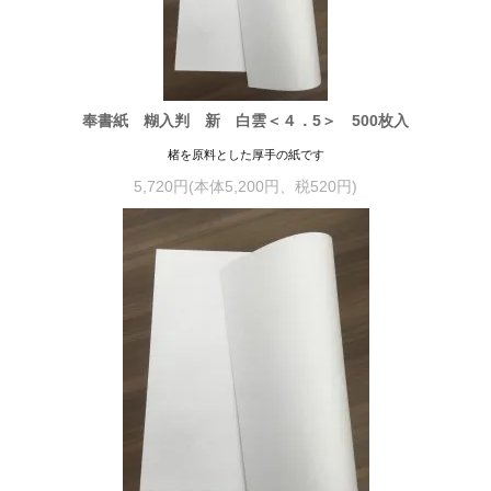
奉書紙 糊入判 新 白雲＜４．5＞ 500枚入
楮を原料とした厚手の紙です
5,720円(本体5,200円、税520円)