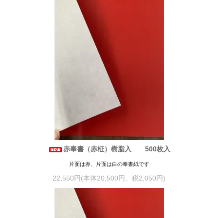
赤奉書（赤柾）樹脂入 500枚入
片面は赤、片面は白の奉書紙です
22,550円(本体20,500円、税2,050円)