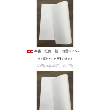
奉書 柾判 新 白雲＜7.5＞
楮を原料とした厚手の紙です
50円(本体45円、税5円)