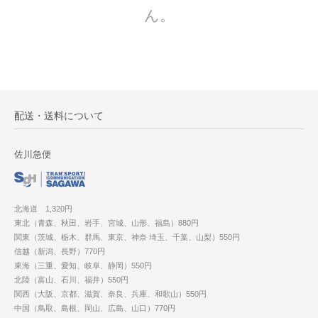
ん。
配送・送料について
佐川急便
北海道 1,320円
東北（青森、秋田、岩手、宮城、山形、福島）880円
関東（茨城、栃木、群馬、東京、神奈 埼玉、千葉、山梨）550円
信越（新潟、長野）770円
東海（三重、愛知、岐阜、静岡）550円
北陸（富山、石川、福井）550円
関西（大阪、京都、滋賀、奈良、兵庫、和歌山）550円
中国（鳥取、島根、岡山、広島、山口）770円