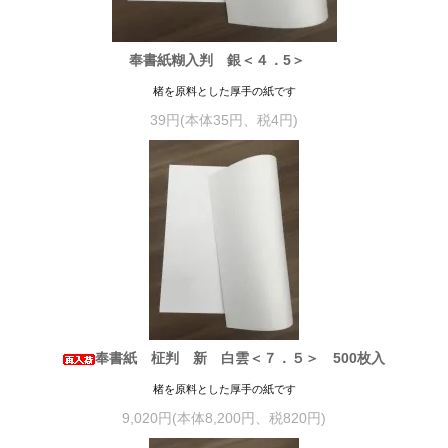
奉書紙糊入判 銀＜４．5＞
楮を原料とした厚手の紙です
39円(本体35円、税4円)
奉書紙 柾判 新 白雲＜７．５＞ 500枚入
楮を原料とした厚手の紙です
9,020円(本体8,200円、税820円)