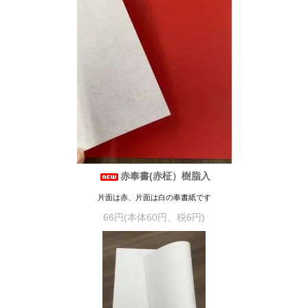
赤奉書(赤柾）樹脂入
片面は赤、片面は白の奉書紙です
66円(本体60円、税6円)