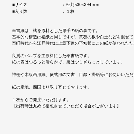
■サイズ
：
柾判530×394ｍｍ
■入り数
：
１枚
奉書紙は、楮を原料とした厚手の紙の事です。
基本的な構造は楮紙と同じですが、黄葵の根や白土などを混ぜて
室町時代から江戸時代に上意下達の下知状にこの紙が使われたた
良質のパルプを主原料にした奉書紙です。
紙の表はつるっと滑らかで、裏は少しざらっとしています。
神棚や木版画用紙、儀式用の文書、目録・掛紙等にお使いいただ
紙の産地、四国より取り寄せております。
１枚からご発注いただけます。
【出荷時は丸めて梱包させていただく場合がございます】