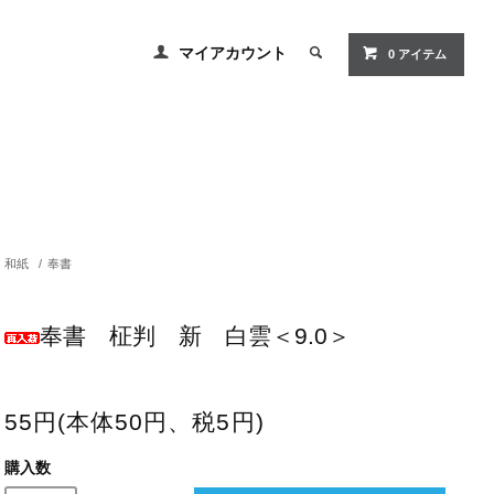
マイアカウント
0 アイテム
和紙
/
奉書
奉書 柾判 新 白雲＜9.0＞
55円(本体50円、税5円)
購入数