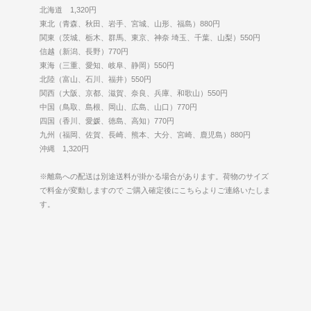
北海道 1,320円
東北（青森、秋田、岩手、宮城、山形、福島）880円
関東（茨城、栃木、群馬、東京、神奈 埼玉、千葉、山梨）550円
信越（新潟、長野）770円
東海（三重、愛知、岐阜、静岡）550円
北陸（富山、石川、福井）550円
関西（大阪、京都、滋賀、奈良、兵庫、和歌山）550円
中国（鳥取、島根、岡山、広島、山口）770円
四国（香川、愛媛、徳島、高知）770円
九州（福岡、佐賀、長崎、熊本、大分、宮崎、鹿児島）880円
沖縄 1,320円
※離島への配送は別途送料が掛かる場合があります。荷物のサイズ
で料金が変動しますので ご購入確定後にこちらよりご連絡いたしま
す。