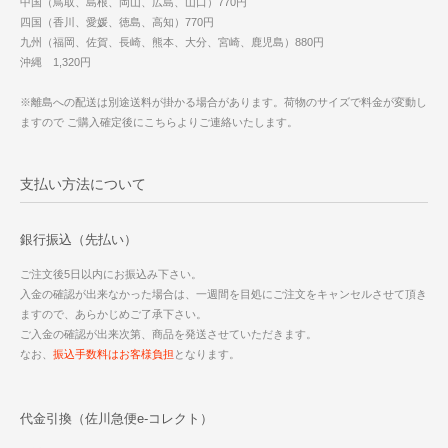
中国（鳥取、島根、岡山、広島、山口）770円
四国（香川、愛媛、徳島、高知）770円
九州（福岡、佐賀、長崎、熊本、大分、宮崎、鹿児島）880円
沖縄 1,320円
※離島への配送は別途送料が掛かる場合があります。荷物のサイズで料金が変動し
ますので ご購入確定後にこちらよりご連絡いたします。
支払い方法について
銀行振込（先払い）
ご注文後5日以内にお振込み下さい。
入金の確認が出来なかった場合は、一週間を目処にご注文をキャンセルさせて頂き
ますので、あらかじめご了承下さい。
ご入金の確認が出来次第、商品を発送させていただきます。
なお、
振込手数料はお客様負担
となります。
代金引換（佐川急便e-コレクト）