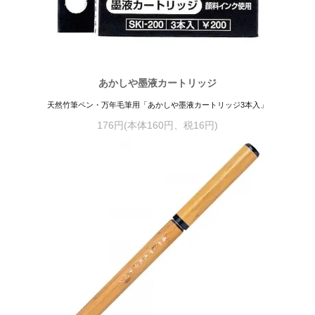
あかしや墨液カートリッジ
天然竹筆ペン・万年毛筆用「あかしや墨液カートリッジ3本入」
176円(本体160円、税16円)