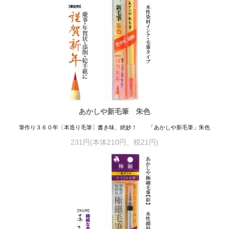
あかしや新毛筆 朱色
筆作り３６０年〔本造り毛筆〕書き味、絶妙！ 「あかしや新毛筆」朱色
231円(本体210円、税21円)