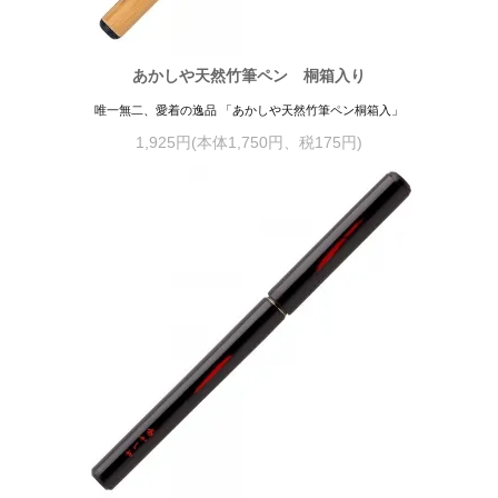
あかしや天然竹筆ペン 桐箱入り
唯一無二、愛着の逸品 「あかしや天然竹筆ペン桐箱入」
1,925円(本体1,750円、税175円)