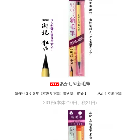
あかしや新毛筆
筆作り３６０年〔本造り毛筆〕書き味、絶妙！ 「あかしや新毛筆」
231円(本体210円、税21円)