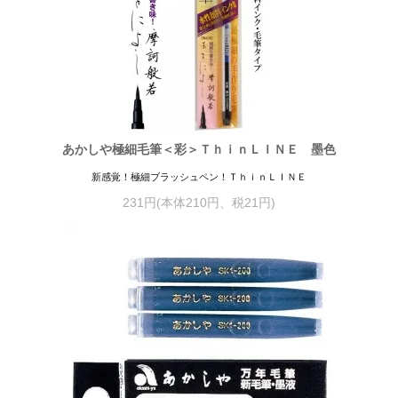
あかしや極細毛筆＜彩＞ＴｈｉｎＬＩＮＥ 墨色
新感覚！極細ブラッシュペン！ＴｈｉｎＬＩＮＥ
231円(本体210円、税21円)