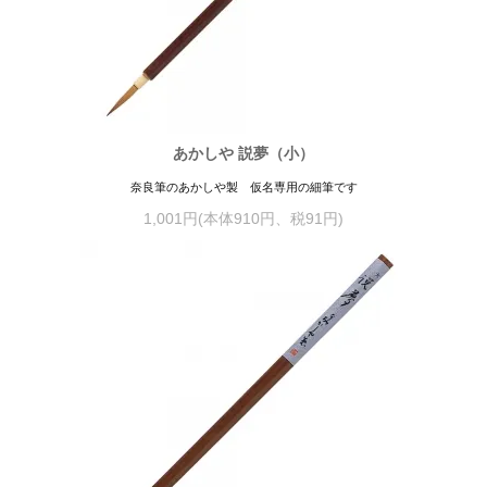
あかしや 説夢（小）
奈良筆のあかしや製 仮名専用の細筆です
1,001円(本体910円、税91円)