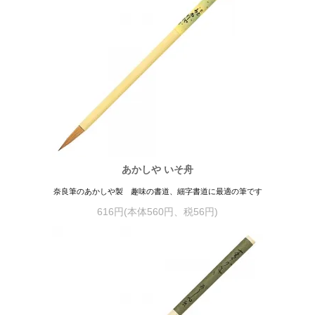
あかしや いそ舟
奈良筆のあかしや製 趣味の書道、細字書道に最適の筆です
616円(本体560円、税56円)