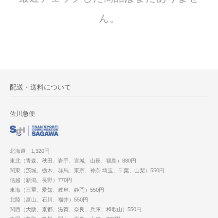
ん。
配送・送料について
佐川急便
北海道 1,320円
東北（青森、秋田、岩手、宮城、山形、福島）880円
関東（茨城、栃木、群馬、東京、神奈 埼玉、千葉、山梨）550円
信越（新潟、長野）770円
東海（三重、愛知、岐阜、静岡）550円
北陸（富山、石川、福井）550円
関西（大阪、京都、滋賀、奈良、兵庫、和歌山）550円