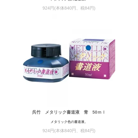
924円(本体840円、税84円)
呉竹 メタリック書道液 青 50ｍｌ
メタリック色の書道液。
924円(本体840円、税84円)