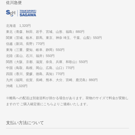
佐川急便
北海道 1,320円
東北（青森、秋田、岩手、宮城、山形、福島）880円
関東（茨城、栃木、群馬、東京、神奈 埼玉、千葉、山梨）550円
信越（新潟、長野）770円
東海（三重、愛知、岐阜、静岡）550円
北陸（富山、石川、福井）550円
関西（大阪、京都、滋賀、奈良、兵庫、和歌山）550円
中国（鳥取、島根、岡山、広島、山口）770円
四国（香川、愛媛、徳島、高知）770円
九州（福岡、佐賀、長崎、熊本、大分、宮崎、鹿児島）880円
沖縄 1,320円
※離島への配送は別途送料が掛かる場合があります。荷物のサイズで料金が変動し
ますので ご購入確定後にこちらよりご連絡いたします。
支払い方法について