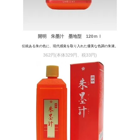
開明 朱墨汁 墨地型 120ｍｌ
伝統ある朱の色に、現代感覚を取り入れた優美な色調の朱液。
362円(本体329円、税33円)