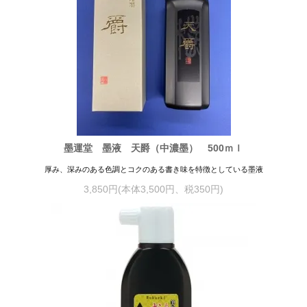
墨運堂 墨液 天爵（中濃墨） 500ｍｌ
厚み、深みのある色調とコクのある書き味を特徴としている墨液
3,850円(本体3,500円、税350円)