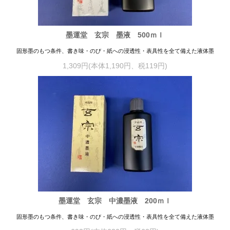
墨運堂 玄宗 墨液 500ｍｌ
固形墨のもつ条件、書き味・のび・紙への浸透性・表具性を全て備えた液体墨
1,309円(本体1,190円、税119円)
墨運堂 玄宗 中濃墨液 200ｍｌ
固形墨のもつ条件、書き味・のび・紙への浸透性・表具性を全て備えた液体墨