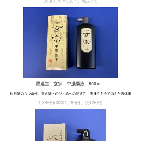
693円(本体630円、税63円)
墨運堂 玄宗 中濃墨液 500ｍｌ
固形墨のもつ条件、書き味・のび・紙への浸透性・表具性を全て備えた液体墨
1,386円(本体1,260円、税126円)