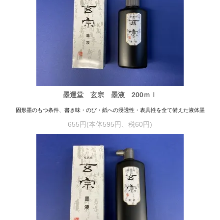
墨運堂 玄宗 墨液 200ｍｌ
固形墨のもつ条件、書き味・のび・紙への浸透性・表具性を全て備えた液体墨
655円(本体595円、税60円)