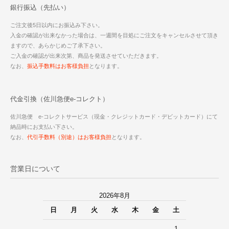
銀行振込（先払い）
ご注文後5日以内にお振込み下さい。
入金の確認が出来なかった場合は、一週間を目処にご注文をキャンセルさせて頂き
ますので、あらかじめご了承下さい。
ご入金の確認が出来次第、商品を発送させていただきます。
なお、
振込手数料はお客様負担
となります。
代金引換（佐川急便e-コレクト）
佐川急便 e-コレクトサービス（現金・クレジットカード・デビットカード）にて
納品時にお支払い下さい。
なお、
代引手数料（別途）はお客様負担
となります。
営業日について
2026年8月
日
月
火
水
木
金
土
1