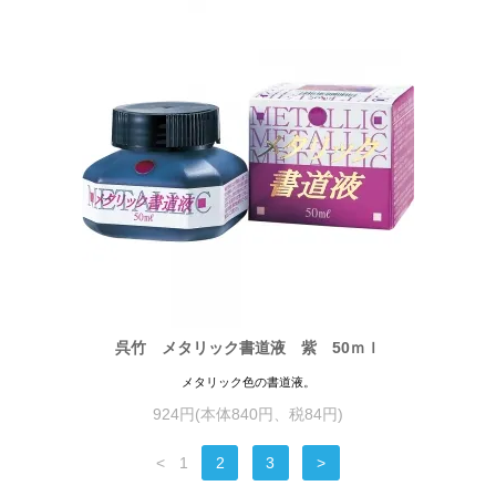
呉竹 メタリック書道液 紫 50ｍｌ
メタリック色の書道液。
924円(本体840円、税84円)
<
1
2
3
>