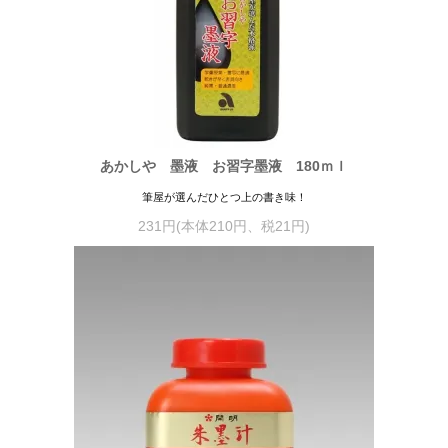
あかしや 墨液 お習字墨液 180ｍｌ
筆屋が選んだひとつ上の書き味！
231円(本体210円、税21円)