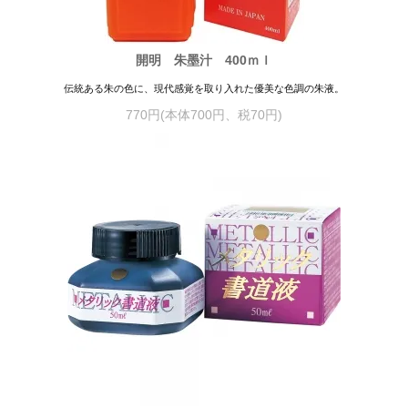
開明 朱墨汁 400ｍｌ
伝統ある朱の色に、現代感覚を取り入れた優美な色調の朱液。
770円(本体700円、税70円)