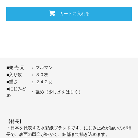
カートに入れる
■発 売 元
：
マルマン
■入り数
：
３０枚
■重さ
：
２４２ｇ
■にじみど
：
強め（少し水をはじく）
め
【特長】
・日本を代表する水彩紙ブランドです。にじみ止めが強いのが特
長で、表面の凹凸が細かく、細部まで描き込めます。