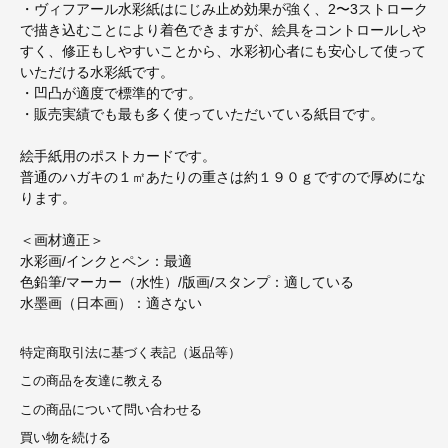
・ヴィフアール水彩紙はにじみ止め効果が強く、2〜3ストローク
で描き込むことにより着色できますが、絵具をコントロールしや
すく、修正もしやすいことから、水彩初心者にも安心して使って
いただける水彩紙です。
・凹凸が適度で標準的です。
・販売実績でも最も多く使っていただいている紙目です。
絵手紙用のポストカードです。
普通のハガキの１㎡あたりの重さは約１９０ｇですので厚めにな
ります。
＜画材適正＞
水彩画/インクとペン：最適
色鉛筆/マーカー（水性）/版画/スタンプ：適している
水墨画（日本画）：適さない
特定商取引法に基づく表記（返品等）
この商品を友達に教える
この商品について問い合わせる
買い物を続ける