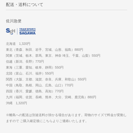
配送・送料について
佐川急便
北海道 1,320円
東北（青森、秋田、岩手、宮城、山形、福島）880円
関東（茨城、栃木、群馬、東京、神奈 埼玉、千葉、山梨）550円
信越（新潟、長野）770円
東海（三重、愛知、岐阜、静岡）550円
北陸（富山、石川、福井）550円
関西（大阪、京都、滋賀、奈良、兵庫、和歌山）550円
中国（鳥取、島根、岡山、広島、山口）770円
四国（香川、愛媛、徳島、高知）770円
九州（福岡、佐賀、長崎、熊本、大分、宮崎、鹿児島）880円
沖縄 1,320円
※離島への配送は別途送料が掛かる場合があります。荷物のサイズで料金が変動し
ますので ご購入確定後にこちらよりご連絡いたします。