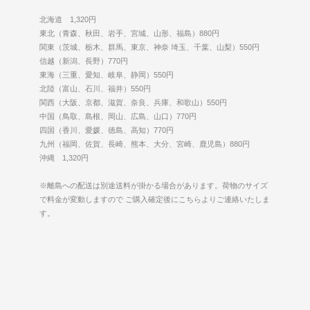
北海道 1,320円
東北（青森、秋田、岩手、宮城、山形、福島）880円
関東（茨城、栃木、群馬、東京、神奈 埼玉、千葉、山梨）550円
信越（新潟、長野）770円
東海（三重、愛知、岐阜、静岡）550円
北陸（富山、石川、福井）550円
関西（大阪、京都、滋賀、奈良、兵庫、和歌山）550円
中国（鳥取、島根、岡山、広島、山口）770円
四国（香川、愛媛、徳島、高知）770円
九州（福岡、佐賀、長崎、熊本、大分、宮崎、鹿児島）880円
沖縄 1,320円
※離島への配送は別途送料が掛かる場合があります。荷物のサイズ
で料金が変動しますので ご購入確定後にこちらよりご連絡いたしま
す。