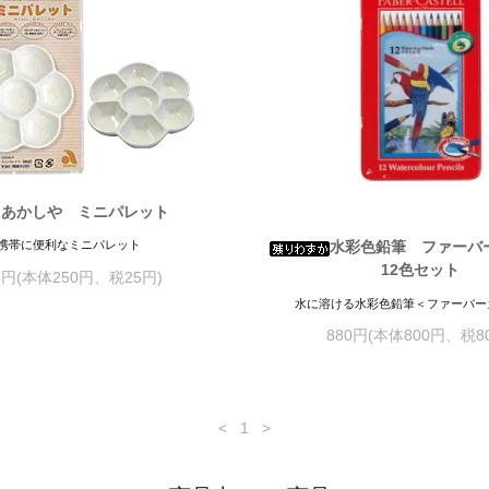
あかしや ミニパレット
携帯に便利なミニパレット
水彩色鉛筆 ファー
12色セット
5円(本体250円、税25円)
水に溶ける水彩色鉛筆＜ファーバー
880円(本体800円、税8
<
1
>