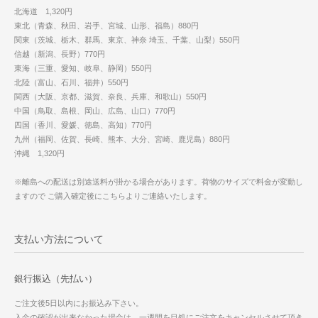
北海道 1,320円
東北（青森、秋田、岩手、宮城、山形、福島）880円
関東（茨城、栃木、群馬、東京、神奈 埼玉、千葉、山梨）550円
信越（新潟、長野）770円
東海（三重、愛知、岐阜、静岡）550円
北陸（富山、石川、福井）550円
関西（大阪、京都、滋賀、奈良、兵庫、和歌山）550円
中国（鳥取、島根、岡山、広島、山口）770円
四国（香川、愛媛、徳島、高知）770円
九州（福岡、佐賀、長崎、熊本、大分、宮崎、鹿児島）880円
沖縄 1,320円
※離島への配送は別途送料が掛かる場合があります。荷物のサイズで料金が変動し
ますので ご購入確定後にこちらよりご連絡いたします。
支払い方法について
銀行振込（先払い）
ご注文後5日以内にお振込み下さい。
入金の確認が出来なかった場合は、一週間を目処にご注文をキャンセルさせて頂き