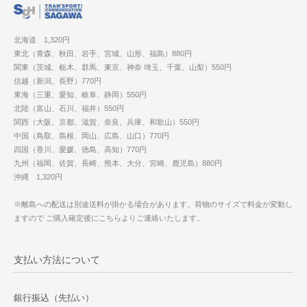
北海道 1,320円
東北（青森、秋田、岩手、宮城、山形、福島）880円
関東（茨城、栃木、群馬、東京、神奈 埼玉、千葉、山梨）550円
信越（新潟、長野）770円
東海（三重、愛知、岐阜、静岡）550円
北陸（富山、石川、福井）550円
関西（大阪、京都、滋賀、奈良、兵庫、和歌山）550円
中国（鳥取、島根、岡山、広島、山口）770円
四国（香川、愛媛、徳島、高知）770円
九州（福岡、佐賀、長崎、熊本、大分、宮崎、鹿児島）880円
沖縄 1,320円
※離島への配送は別途送料が掛かる場合があります。荷物のサイズで料金が変動し
ますので ご購入確定後にこちらよりご連絡いたします。
支払い方法について
銀行振込（先払い）