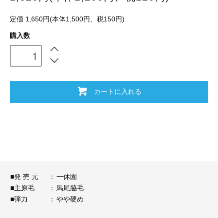
定価 1,650円(本体1,500円、税150円)
購入数
カートに入れる
■発 売 元
：
一休園
■主原毛
：
馬尾脇毛
■弾力
：
やや硬め