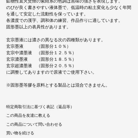
鉱物性直火焚煙の紫紺系の色調は黒味の強さを表現します。
のびが良く書きやすい液体墨で、低温時の粘土変化も少なく年間
を通して安定した流動性を保っています。
各濃度での漢字、調和体の練習、作品作りに適しています。
固形墨以上の表具性があります。
玄宗墨液には濃さの異なる次の四種類があります。
玄宗墨液 （固形分１０％）
玄宗中濃墨液 （固形分１２.５％）
玄宗濃墨液 （固形分１８.５％）
玄宗超濃墨液 （固形分２０.５％）
に調整してありますので原液でご使用下さい。
※固形墨等膠を原料とする製品とは混合できません。
特定商取引法に基づく表記（返品等）
この商品を友達に教える
この商品について問い合わせる
買い物を続ける