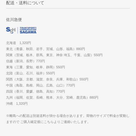
配送・送料について
佐川急便
北海道 1,320円
東北（青森、秋田、岩手、宮城、山形、福島）880円
関東（茨城、栃木、群馬、東京、神奈 埼玉、千葉、山梨）550円
信越（新潟、長野）770円
東海（三重、愛知、岐阜、静岡）550円
北陸（富山、石川、福井）550円
関西（大阪、京都、滋賀、奈良、兵庫、和歌山）550円
中国（鳥取、島根、岡山、広島、山口）770円
四国（香川、愛媛、徳島、高知）770円
九州（福岡、佐賀、長崎、熊本、大分、宮崎、鹿児島）880円
沖縄 1,320円
※離島への配送は別途送料が掛かる場合があります。荷物のサイズで料金が変動し
ますので ご購入確定後にこちらよりご連絡いたします。