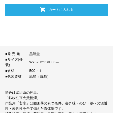
カートに入れる
■発 売 元
：
墨運堂
■サイズ(外
：
W73×H211×D53㎜
装)
■規格
：
500ｍｌ
■包装資材
：
紙箱（白箱）
墨色は紫紺系の純黒。
「鉱物性直火焚松煙」
作品用「玄宗」は固形墨のもつ条件、書き味・のび・紙への浸透
性・表具性を全て備えた液体墨です。