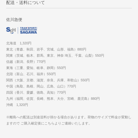
配送・送料について
佐川急便
北海道 1,320円
東北（青森、秋田、岩手、宮城、山形、福島）880円
関東（茨城、栃木、群馬、東京、神奈 埼玉、千葉、山梨）550円
信越（新潟、長野）770円
東海（三重、愛知、岐阜、静岡）550円
北陸（富山、石川、福井）550円
関西（大阪、京都、滋賀、奈良、兵庫、和歌山）550円
中国（鳥取、島根、岡山、広島、山口）770円
四国（香川、愛媛、徳島、高知）770円
九州（福岡、佐賀、長崎、熊本、大分、宮崎、鹿児島）880円
沖縄 1,320円
※離島への配送は別途送料が掛かる場合があります。荷物のサイズで料金が変動し
ますので ご購入確定後にこちらよりご連絡いたします。