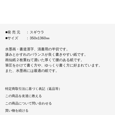
■発 売 元
：
スギウラ
■サイズ
：
350x1360㎜
水墨画・書道漢字、清書用の半切です。
滲みとかすれのバランスが良く書きやすい紙です。
画仙紙２枚重ねて漉いた厚くて腰のある紙です。
筆圧をかけて書く方や、ゆっくり書く方に好まれています。
また、水墨画には最適の紙です。
特定商取引法に基づく表記（返品等）
この商品を友達に教える
この商品について問い合わせる
買い物を続ける