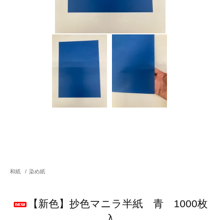
和紙
/
染め紙
【新色】抄色マニラ半紙 青 1000枚
入