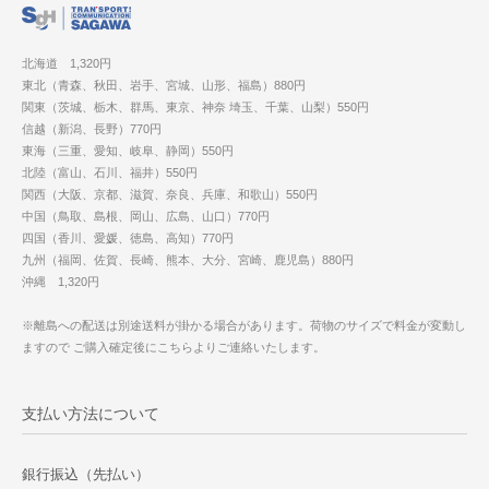
北海道 1,320円
東北（青森、秋田、岩手、宮城、山形、福島）880円
関東（茨城、栃木、群馬、東京、神奈 埼玉、千葉、山梨）550円
信越（新潟、長野）770円
東海（三重、愛知、岐阜、静岡）550円
北陸（富山、石川、福井）550円
関西（大阪、京都、滋賀、奈良、兵庫、和歌山）550円
中国（鳥取、島根、岡山、広島、山口）770円
四国（香川、愛媛、徳島、高知）770円
九州（福岡、佐賀、長崎、熊本、大分、宮崎、鹿児島）880円
沖縄 1,320円
※離島への配送は別途送料が掛かる場合があります。荷物のサイズで料金が変動し
ますので ご購入確定後にこちらよりご連絡いたします。
支払い方法について
銀行振込（先払い）