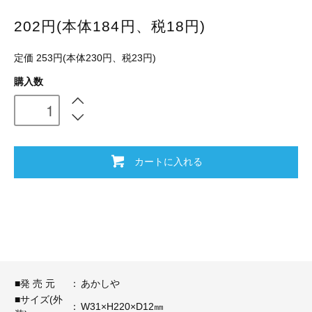
202円(本体184円、税18円)
定価 253円(本体230円、税23円)
購入数
カートに入れる
■発 売 元
：
あかしや
■サイズ(外
：
W31×H220×D12㎜