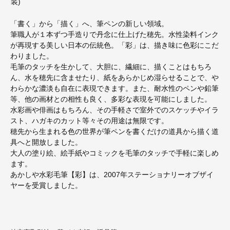
装)
「書く」から「描く」へ、筆ペンの新しい領域。
筆職人が１本ずつ手造りで丹念に仕上げた穂先。水性染料インク
が再現する美しい日本の伝統色。「彩」は、描き味に色彩にこだ
わりました。
毛筆のタッチを生かして、大胆に、繊細に、描くことはもちろ
ん、水を穂先に含ませたり、紙をあらかじめ湿らせることで、や
わらかな濃淡も自在に表現できます。また、耐水性のペンや鉛筆
等、他の画材との相性も良く、多彩な表現を可能にしました。
水彩画や俳画はもちろん、その手軽さで室外でのスケッチやイラ
スト、ハガキのカット等々その用途は無限です。
穂先から生まれる色の世界が筆ペンを書くだけの道具から描く道
具へと開放しました。
大人の塗り絵、絵手紙やコミックを毛筆のタッチで手軽に楽しめ
ます。
あかしや水彩毛筆【彩】は、2007年ステーショナリーオブザイ
ヤーを受賞しました。