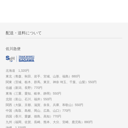
配送・送料について
佐川急便
北海道 1,320円
東北（青森、秋田、岩手、宮城、山形、福島）880円
関東（茨城、栃木、群馬、東京、神奈 埼玉、千葉、山梨）550円
信越（新潟、長野）770円
東海（三重、愛知、岐阜、静岡）550円
北陸（富山、石川、福井）550円
関西（大阪、京都、滋賀、奈良、兵庫、和歌山）550円
中国（鳥取、島根、岡山、広島、山口）770円
四国（香川、愛媛、徳島、高知）770円
九州（福岡、佐賀、長崎、熊本、大分、宮崎、鹿児島）880円
沖縄 1,320円