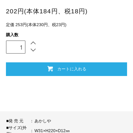
202円(本体184円、税18円)
定価 253円(本体230円、税23円)
購入数
カートに入れる
■発 売 元
：
あかしや
■サイズ(外
：
W31×H220×D12㎜