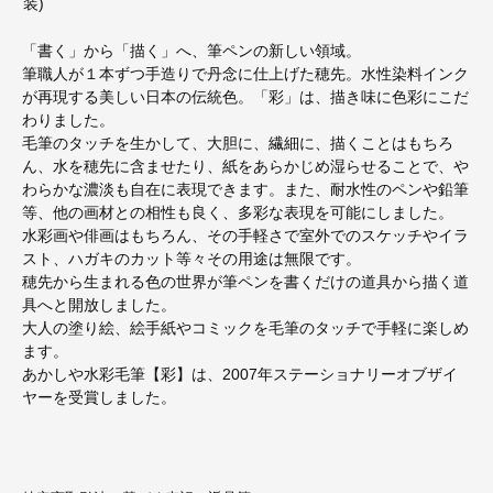
装)
「書く」から「描く」へ、筆ペンの新しい領域。
筆職人が１本ずつ手造りで丹念に仕上げた穂先。水性染料インク
が再現する美しい日本の伝統色。「彩」は、描き味に色彩にこだ
わりました。
毛筆のタッチを生かして、大胆に、繊細に、描くことはもちろ
ん、水を穂先に含ませたり、紙をあらかじめ湿らせることで、や
わらかな濃淡も自在に表現できます。また、耐水性のペンや鉛筆
等、他の画材との相性も良く、多彩な表現を可能にしました。
水彩画や俳画はもちろん、その手軽さで室外でのスケッチやイラ
スト、ハガキのカット等々その用途は無限です。
穂先から生まれる色の世界が筆ペンを書くだけの道具から描く道
具へと開放しました。
大人の塗り絵、絵手紙やコミックを毛筆のタッチで手軽に楽しめ
ます。
あかしや水彩毛筆【彩】は、2007年ステーショナリーオブザイ
ヤーを受賞しました。