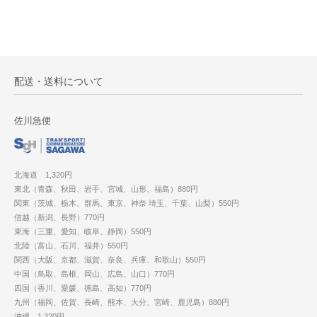
配送・送料について
佐川急便
北海道 1,320円
東北（青森、秋田、岩手、宮城、山形、福島）880円
関東（茨城、栃木、群馬、東京、神奈 埼玉、千葉、山梨）550円
信越（新潟、長野）770円
東海（三重、愛知、岐阜、静岡）550円
北陸（富山、石川、福井）550円
関西（大阪、京都、滋賀、奈良、兵庫、和歌山）550円
中国（鳥取、島根、岡山、広島、山口）770円
四国（香川、愛媛、徳島、高知）770円
九州（福岡、佐賀、長崎、熊本、大分、宮崎、鹿児島）880円
沖縄 1,320円