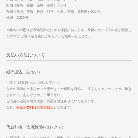
四国（香川、愛媛、徳島、高知）770円
九州（福岡、佐賀、長崎、熊本、大分、宮崎、鹿児島）880円
沖縄 1,320円
※離島への配送は別途送料が掛かる場合があります。荷物のサイズで料金が変動し
ますので ご購入確定後にこちらよりご連絡いたします。
支払い方法について
銀行振込（先払い）
ご注文後5日以内にお振込み下さい。
入金の確認が出来なかった場合は、一週間を目処にご注文をキャンセルさせて頂き
ますので、あらかじめご了承下さい。
ご入金の確認が出来次第、商品を発送させていただきます。
なお、
振込手数料はお客様負担
となります。
代金引換（佐川急便e-コレクト）
佐川急便 e-コレクトサービス（現金・クレジットカード・デビットカード）にて