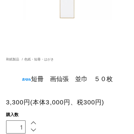
和紙製品
/
色紙・短冊・はがき
短冊 画仙張 並巾 ５０枚
3,300円(本体3,000円、税300円)
購入数