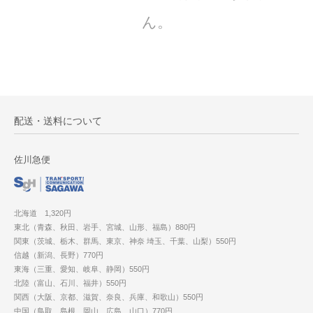
ん。
配送・送料について
佐川急便
北海道 1,320円
東北（青森、秋田、岩手、宮城、山形、福島）880円
関東（茨城、栃木、群馬、東京、神奈 埼玉、千葉、山梨）550円
信越（新潟、長野）770円
東海（三重、愛知、岐阜、静岡）550円
北陸（富山、石川、福井）550円
関西（大阪、京都、滋賀、奈良、兵庫、和歌山）550円
中国（鳥取、島根、岡山、広島、山口）770円