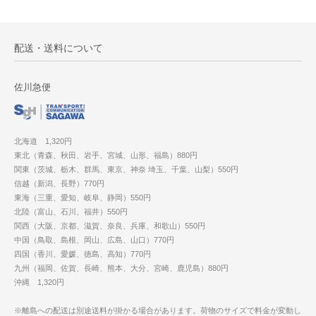
配送・送料について
佐川急便
北海道 1,320円
東北（青森、秋田、岩手、宮城、山形、福島）880円
関東（茨城、栃木、群馬、東京、神奈 埼玉、千葉、山梨）550円
信越（新潟、長野）770円
東海（三重、愛知、岐阜、静岡）550円
北陸（富山、石川、福井）550円
関西（大阪、京都、滋賀、奈良、兵庫、和歌山）550円
中国（鳥取、島根、岡山、広島、山口）770円
四国（香川、愛媛、徳島、高知）770円
九州（福岡、佐賀、長崎、熊本、大分、宮崎、鹿児島）880円
沖縄 1,320円
※離島への配送は別途送料が掛かる場合があります。荷物のサイズで料金が変動し