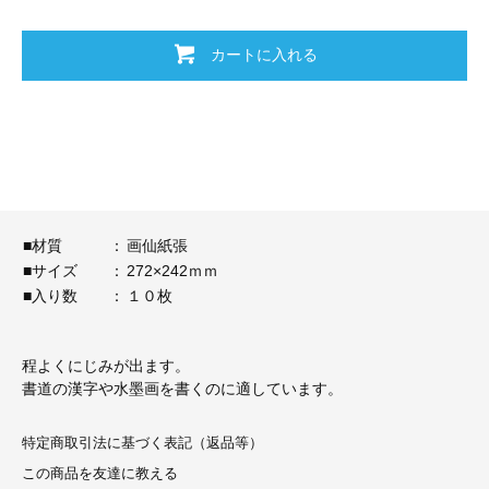
カートに入れる
■材質
：
画仙紙張
■サイズ
：
272×242ｍｍ
■入り数
：
１０枚
程よくにじみが出ます。
書道の漢字や水墨画を書くのに適しています。
特定商取引法に基づく表記（返品等）
この商品を友達に教える