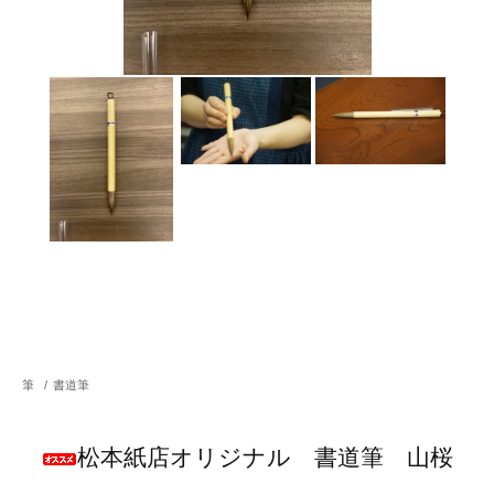
筆
/
書道筆
松本紙店オリジナル 書道筆 山桜