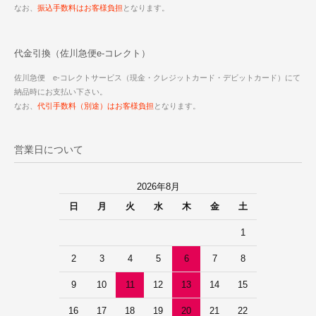
なお、
振込手数料はお客様負担
となります。
代金引換（佐川急便e-コレクト）
佐川急便 e-コレクトサービス（現金・クレジットカード・デビットカード）にて
納品時にお支払い下さい。
なお、
代引手数料（別途）はお客様負担
となります。
営業日について
2026年8月
日
月
火
水
木
金
土
1
2
3
4
5
6
7
8
9
10
11
12
13
14
15
16
17
18
19
20
21
22