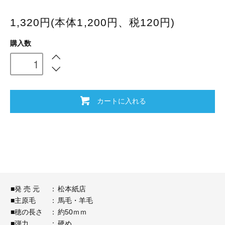
1,320円(本体1,200円、税120円)
購入数
カートに入れる
■発 売 元
：
松本紙店
■主原毛
：
馬毛・羊毛
■穂の長さ
：
約50ｍｍ
■弾力
：
硬め