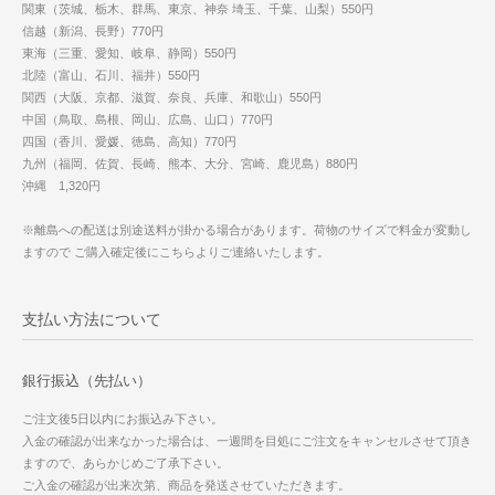
関東（茨城、栃木、群馬、東京、神奈 埼玉、千葉、山梨）550円
信越（新潟、長野）770円
東海（三重、愛知、岐阜、静岡）550円
北陸（富山、石川、福井）550円
関西（大阪、京都、滋賀、奈良、兵庫、和歌山）550円
中国（鳥取、島根、岡山、広島、山口）770円
四国（香川、愛媛、徳島、高知）770円
九州（福岡、佐賀、長崎、熊本、大分、宮崎、鹿児島）880円
沖縄 1,320円
※離島への配送は別途送料が掛かる場合があります。荷物のサイズで料金が変動し
ますので ご購入確定後にこちらよりご連絡いたします。
支払い方法について
銀行振込（先払い）
ご注文後5日以内にお振込み下さい。
入金の確認が出来なかった場合は、一週間を目処にご注文をキャンセルさせて頂き
ますので、あらかじめご了承下さい。
ご入金の確認が出来次第、商品を発送させていただきます。