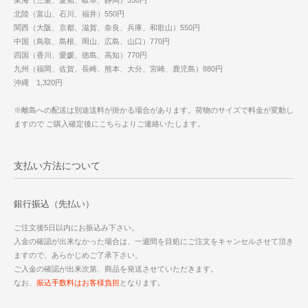
北陸（富山、石川、福井）550円
関西（大阪、京都、滋賀、奈良、兵庫、和歌山）550円
中国（鳥取、島根、岡山、広島、山口）770円
四国（香川、愛媛、徳島、高知）770円
九州（福岡、佐賀、長崎、熊本、大分、宮崎、鹿児島）880円
沖縄 1,320円
※離島への配送は別途送料が掛かる場合があります。荷物のサイズで料金が変動し
ますので ご購入確定後にこちらよりご連絡いたします。
支払い方法について
銀行振込（先払い）
ご注文後5日以内にお振込み下さい。
入金の確認が出来なかった場合は、一週間を目処にご注文をキャンセルさせて頂き
ますので、あらかじめご了承下さい。
ご入金の確認が出来次第、商品を発送させていただきます。
なお、
振込手数料はお客様負担
となります。