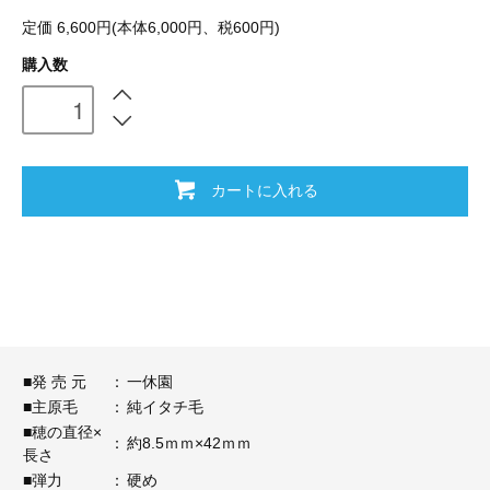
定価 6,600円(本体6,000円、税600円)
購入数
カートに入れる
■発 売 元
：
一休園
■主原毛
：
純イタチ毛
■穂の直径×
：
約8.5ｍｍ×42ｍｍ
長さ
■弾力
：
硬め