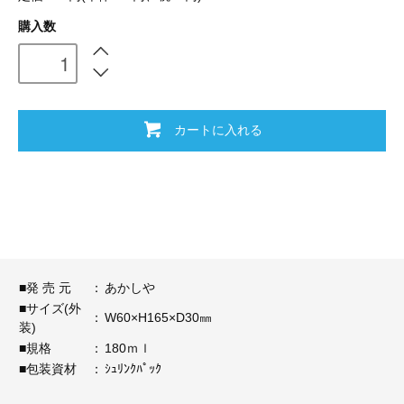
購入数
カートに入れる
■発 売 元
：
あかしや
■サイズ(外
：
W60×H165×D30㎜
装)
■規格
：
180ｍｌ
■包装資材
：
ｼｭﾘﾝｸﾊﾟｯｸ