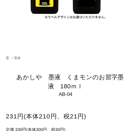
墨
/
墨液
あかしや 墨液 くまモンのお習字墨
液 180ｍｌ
AB-04
231円(本体210円、税21円)
定価 330円(本体300円、税30円)