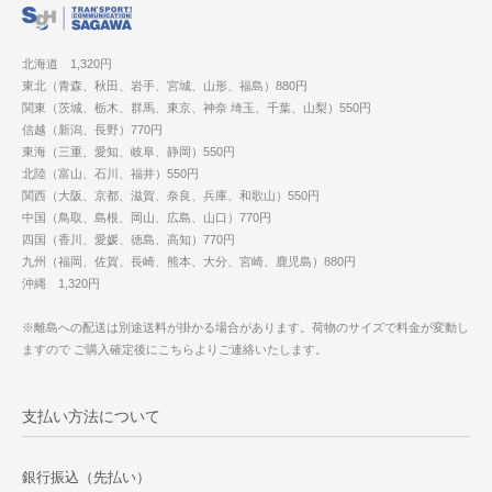
北海道 1,320円
東北（青森、秋田、岩手、宮城、山形、福島）880円
関東（茨城、栃木、群馬、東京、神奈 埼玉、千葉、山梨）550円
信越（新潟、長野）770円
東海（三重、愛知、岐阜、静岡）550円
北陸（富山、石川、福井）550円
関西（大阪、京都、滋賀、奈良、兵庫、和歌山）550円
中国（鳥取、島根、岡山、広島、山口）770円
四国（香川、愛媛、徳島、高知）770円
九州（福岡、佐賀、長崎、熊本、大分、宮崎、鹿児島）880円
沖縄 1,320円
※離島への配送は別途送料が掛かる場合があります。荷物のサイズで料金が変動し
ますので ご購入確定後にこちらよりご連絡いたします。
支払い方法について
銀行振込（先払い）