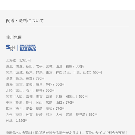
配送・送料について
佐川急便
北海道 1,320円
東北（青森、秋田、岩手、宮城、山形、福島）880円
関東（茨城、栃木、群馬、東京、神奈 埼玉、千葉、山梨）550円
信越（新潟、長野）770円
東海（三重、愛知、岐阜、静岡）550円
北陸（富山、石川、福井）550円
関西（大阪、京都、滋賀、奈良、兵庫、和歌山）550円
中国（鳥取、島根、岡山、広島、山口）770円
四国（香川、愛媛、徳島、高知）770円
九州（福岡、佐賀、長崎、熊本、大分、宮崎、鹿児島）880円
沖縄 1,320円
※離島への配送は別途送料が掛かる場合があります。荷物のサイズで料金が変動し