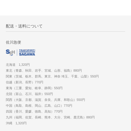
配送・送料について
佐川急便
北海道 1,320円
東北（青森、秋田、岩手、宮城、山形、福島）880円
関東（茨城、栃木、群馬、東京、神奈 埼玉、千葉、山梨）550円
信越（新潟、長野）770円
東海（三重、愛知、岐阜、静岡）550円
北陸（富山、石川、福井）550円
関西（大阪、京都、滋賀、奈良、兵庫、和歌山）550円
中国（鳥取、島根、岡山、広島、山口）770円
四国（香川、愛媛、徳島、高知）770円
九州（福岡、佐賀、長崎、熊本、大分、宮崎、鹿児島）880円
沖縄 1,320円