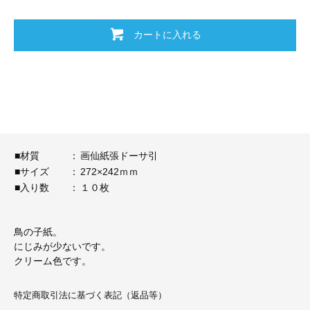
カートに入れる
■材質
：
画仙紙張ドーサ引
■サイズ
：
272×242ｍｍ
■入り数
：
１０枚
鳥の子紙。
にじみが少ないです。
クリーム色です。
特定商取引法に基づく表記（返品等）