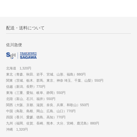
配送・送料について
佐川急便
北海道 1,320円
東北（青森、秋田、岩手、宮城、山形、福島）880円
関東（茨城、栃木、群馬、東京、神奈 埼玉、千葉、山梨）550円
信越（新潟、長野）770円
東海（三重、愛知、岐阜、静岡）550円
北陸（富山、石川、福井）550円
関西（大阪、京都、滋賀、奈良、兵庫、和歌山）550円
中国（鳥取、島根、岡山、広島、山口）770円
四国（香川、愛媛、徳島、高知）770円
九州（福岡、佐賀、長崎、熊本、大分、宮崎、鹿児島）880円
沖縄 1,320円