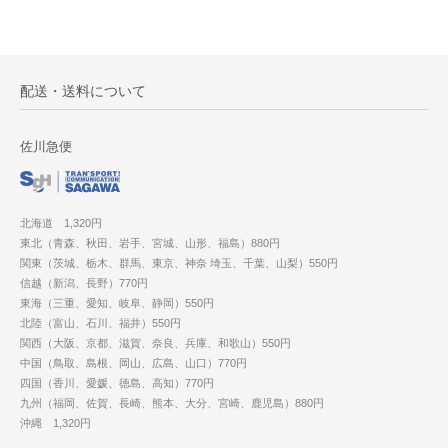
配送・送料について
佐川急便
北海道 1,320円
東北（青森、秋田、岩手、宮城、山形、福島）880円
関東（茨城、栃木、群馬、東京、神奈 埼玉、千葉、山梨）550円
信越（新潟、長野）770円
東海（三重、愛知、岐阜、静岡）550円
北陸（富山、石川、福井）550円
関西（大阪、京都、滋賀、奈良、兵庫、和歌山）550円
中国（鳥取、島根、岡山、広島、山口）770円
四国（香川、愛媛、徳島、高知）770円
九州（福岡、佐賀、長崎、熊本、大分、宮崎、鹿児島）880円
沖縄 1,320円