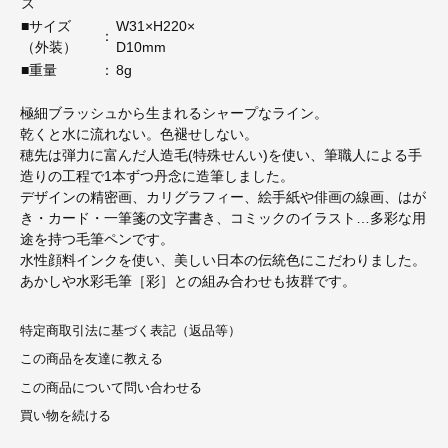
ズ
■サイズ
W31×H220×
：
（外装）
D10mm
■重量
：
8g
極細ブラッシュから生まれるシャープなライン。
乾くと水に流れない。色褪せしない。
穂先は弾力に富んだ人造毛(特殊せんい)を使い、筆職人による手
造りの工程で1本ずつ丹念に造筆しました。
デザインの精密画、カリグラフィー、絵手紙や俳画の線画、はが
き・カード・一筆箋の文字書き、コミックのイラスト…多彩な用
途を持つ毛筆ペンです。
水性顔料インクを使い、美しい日本の伝統色にこだわりました。
あかしや水彩毛筆［彩］との組み合わせも抜群です。
特定商取引法に基づく表記（返品等）
この商品を友達に教える
この商品について問い合わせる
買い物を続ける