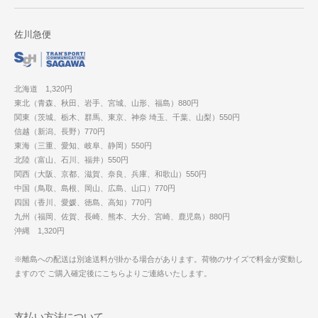
佐川急便
北海道 1,320円
東北（青森、秋田、岩手、宮城、山形、福島）880円
関東（茨城、栃木、群馬、東京、神奈 埼玉、千葉、山梨）550円
信越（新潟、長野）770円
東海（三重、愛知、岐阜、静岡）550円
北陸（富山、石川、福井）550円
関西（大阪、京都、滋賀、奈良、兵庫、和歌山）550円
中国（鳥取、島根、岡山、広島、山口）770円
四国（香川、愛媛、徳島、高知）770円
九州（福岡、佐賀、長崎、熊本、大分、宮崎、鹿児島）880円
沖縄 1,320円
※離島への配送は別途送料が掛かる場合があります。荷物のサイズで料金が変動し
ますので ご購入確定後にこちらよりご連絡いたします。
支払い方法について