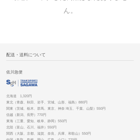
ん。
配送・送料について
佐川急便
北海道 1,320円
東北（青森、秋田、岩手、宮城、山形、福島）880円
関東（茨城、栃木、群馬、東京、神奈 埼玉、千葉、山梨）550円
信越（新潟、長野）770円
東海（三重、愛知、岐阜、静岡）550円
北陸（富山、石川、福井）550円
関西（大阪、京都、滋賀、奈良、兵庫、和歌山）550円
中国（鳥取、島根、岡山、広島、山口）770円