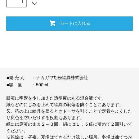
カートに入れる
■発 売 元
：
ナカガワ胡粉絵具株式会社
■容 量
：
500ml
膠液に明礬を少し加えた透明度のある混合液です。
紙などのにじみを止めて絵具の剥落を防ぐことにあります。
又、箔の上に絵具を塗るときドーサを引くことで定着をよくした
り変色を防いだりする役割もあります。
紙には原液のまま２～３回、絹には１．５倍に薄めて２回引いて
ください。
※乾燥は一昼夜、夏場はできるだけ涼しい場所、冬場は凍てつか