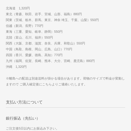
北海道 1,320円
東北（青森、秋田、岩手、宮城、山形、福島）880円
関東（茨城、栃木、群馬、東京、神奈 埼玉、千葉、山梨）550円
信越（新潟、長野）770円
東海（三重、愛知、岐阜、静岡）550円
北陸（富山、石川、福井）550円
関西（大阪、京都、滋賀、奈良、兵庫、和歌山）550円
中国（鳥取、島根、岡山、広島、山口）770円
四国（香川、愛媛、徳島、高知）770円
九州（福岡、佐賀、長崎、熊本、大分、宮崎、鹿児島）880円
沖縄 1,320円
※離島への配送は別途送料が掛かる場合があります。荷物のサイズで料金が変動し
ますので ご購入確定後にこちらよりご連絡いたします。
支払い方法について
銀行振込（先払い）
ご注文後5日以内にお振込み下さい。