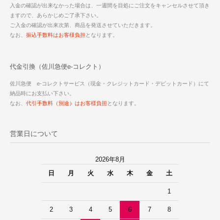
入金の確認が出来なかった場合は、一週間を目処にご注文をキャンセルさせて頂き
ますので、あらかじめご了承下さい。
ご入金の確認が出来次第、商品を発送させていただきます。
なお、
振込手数料はお客様負担
となります。
代金引換（佐川急便e-コレクト）
佐川急便 e-コレクトサービス（現金・クレジットカード・デビットカード）にて
納品時にお支払い下さい。
なお、
代引手数料（別途）はお客様負担
となります。
営業日について
2026年8月
日
月
火
水
木
金
土
1
2
3
4
5
6
7
8