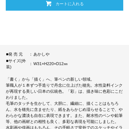
カートに入れる
■発 売 元
：
あかしや
■サイズ(外
：
W31×H220×D12㎜
装)
「書く」から「描く」へ、筆ペンの新しい領域。
筆職人が１本ずつ手造りで丹念に仕上げた穂先。水性染料インク
が再現する美しい日本の伝統色。「彩」は、描き味に色彩にこだ
わりました。
毛筆のタッチを生かして、大胆に、繊細に、描くことはもちろ
ん、水を穂先に含ませたり、紙をあらかじめ湿らせることで、や
わらかな濃淡も自在に表現できます。また、耐水性のペンや鉛筆
等、他の画材との相性も良く、多彩な表現を可能にしました。
水彩画や俳画はもちろん、その手軽さで室外でのスケッチやイラ