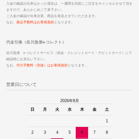
入金の確認が出来なかった場合は、一週間を目処にご注文をキャンセルさせて頂き
ますので、あらかじめご了承下さい。
ご入金の確認が出来次第、商品を発送させていただきます。
なお、
振込手数料はお客様負担
となります。
代金引換（佐川急便e-コレクト）
佐川急便 e-コレクトサービス（現金・クレジットカード・デビットカード）にて
納品時にお支払い下さい。
なお、
代引手数料（別途）はお客様負担
となります。
営業日について
2026年8月
日
月
火
水
木
金
土
1
2
3
4
5
6
7
8