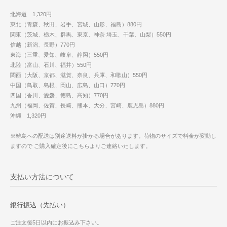
北海道 1,320円
東北（青森、秋田、岩手、宮城、山形、福島）880円
関東（茨城、栃木、群馬、東京、神奈 埼玉、千葉、山梨）550円
信越（新潟、長野）770円
東海（三重、愛知、岐阜、静岡）550円
北陸（富山、石川、福井）550円
関西（大阪、京都、滋賀、奈良、兵庫、和歌山）550円
中国（鳥取、島根、岡山、広島、山口）770円
四国（香川、愛媛、徳島、高知）770円
九州（福岡、佐賀、長崎、熊本、大分、宮崎、鹿児島）880円
沖縄 1,320円
※離島への配送は別途送料が掛かる場合があります。荷物のサイズで料金が変動し
ますので ご購入確定後にこちらよりご連絡いたします。
支払い方法について
銀行振込（先払い）
ご注文後5日以内にお振込み下さい。