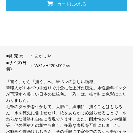
カートに入れる
■発 売 元
：
あかしや
■サイズ(外
：
W31×H220×D12㎜
装)
「書く」から「描く」へ、筆ペンの新しい領域。
筆職人が１本ずつ手造りで丹念に仕上げた穂先。水性染料インク
が再現する美しい日本の伝統色。「彩」は、描き味に色彩にこだ
わりました。
毛筆のタッチを生かして、大胆に、繊細に、描くことはもちろ
ん、水を穂先に含ませたり、紙をあらかじめ湿らせることで、や
わらかな濃淡も自在に表現できます。また、耐水性のペンや鉛筆
等、他の画材との相性も良く、多彩な表現を可能にしました。
水彩画や俳画はもちろん、その手軽さで室外でのスケッチやイラ