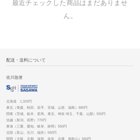
最近チェックした商品はまだありませ
ん。
配送・送料について
佐川急便
北海道 1,320円
東北（青森、秋田、岩手、宮城、山形、福島）880円
関東（茨城、栃木、群馬、東京、神奈 埼玉、千葉、山梨）550円
信越（新潟、長野）770円
東海（三重、愛知、岐阜、静岡）550円
北陸（富山、石川、福井）550円
関西（大阪、京都、滋賀、奈良、兵庫、和歌山）550円