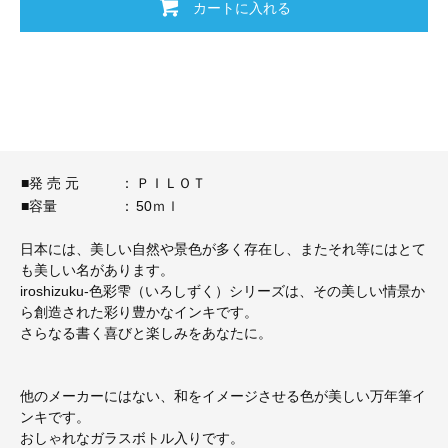
カートに入れる
■発 売 元
：
ＰＩＬＯＴ
■容量
：
50ｍｌ
日本には、美しい自然や景色が多く存在し、またそれ等にはとて
も美しい名があります。
iroshizuku-色彩雫（いろしずく）シリーズは、その美しい情景か
ら創造された彩り豊かなインキです。
さらなる書く喜びと楽しみをあなたに。
他のメーカーにはない、和をイメージさせる色が美しい万年筆イ
ンキです。
おしゃれなガラスボトル入りです。