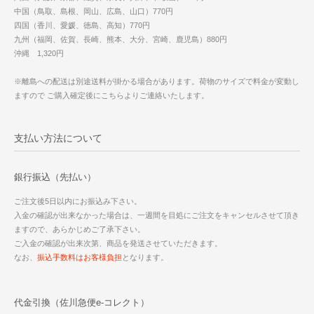
中国（鳥取、島根、岡山、広島、山口）770円
四国（香川、愛媛、徳島、高知）770円
九州（福岡、佐賀、長崎、熊本、大分、宮崎、鹿児島）880円
沖縄 1,320円
※離島への配送は別途送料が掛かる場合があります。荷物のサイズで料金が変動し
ますので ご購入確定後にこちらよりご連絡いたします。
支払い方法について
銀行振込（先払い）
ご注文後5日以内にお振込み下さい。
入金の確認が出来なかった場合は、一週間を目処にご注文をキャンセルさせて頂き
ますので、あらかじめご了承下さい。
ご入金の確認が出来次第、商品を発送させていただきます。
なお、
振込手数料はお客様負担
となります。
代金引換（佐川急便e-コレクト）