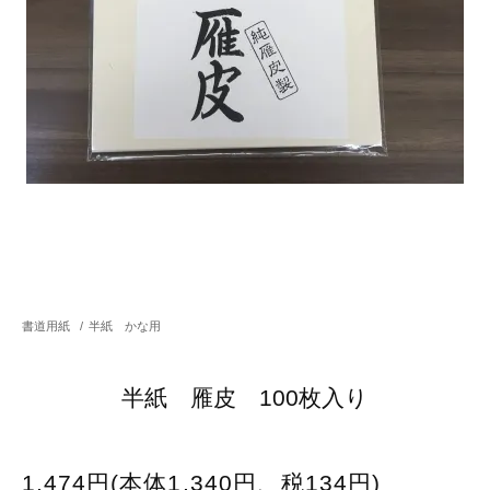
書道用紙
/
半紙 かな用
半紙 雁皮 100枚入り
1,474円(本体1,340円、税134円)