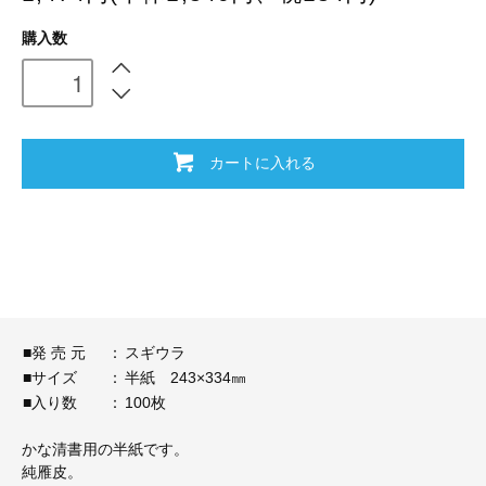
購入数
カートに入れる
■発 売 元
：
スギウラ
■サイズ
：
半紙 243×334㎜
■入り数
：
100枚
かな清書用の半紙です。
純雁皮。