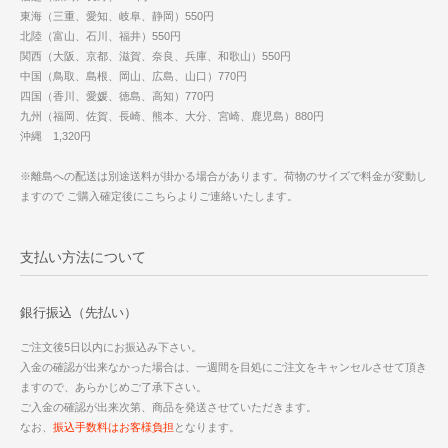
東海（三重、愛知、岐阜、静岡）550円
北陸（富山、石川、福井）550円
関西（大阪、京都、滋賀、奈良、兵庫、和歌山）550円
中国（鳥取、島根、岡山、広島、山口）770円
四国（香川、愛媛、徳島、高知）770円
九州（福岡、佐賀、長崎、熊本、大分、宮崎、鹿児島）880円
沖縄 1,320円
※離島への配送は別途送料が掛かる場合があります。荷物のサイズで料金が変動し
ますので ご購入確定後にこちらよりご連絡いたします。
支払い方法について
銀行振込（先払い）
ご注文後5日以内にお振込み下さい。
入金の確認が出来なかった場合は、一週間を目処にご注文をキャンセルさせて頂き
ますので、あらかじめご了承下さい。
ご入金の確認が出来次第、商品を発送させていただきます。
なお、
振込手数料はお客様負担
となります。