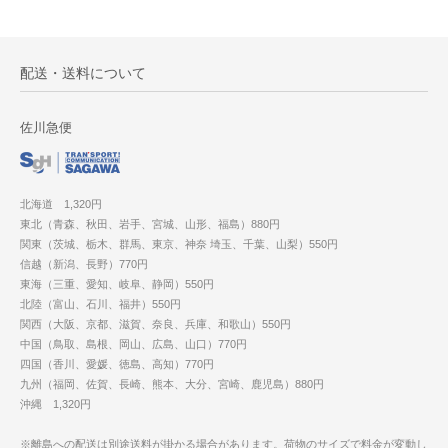
配送・送料について
佐川急便
北海道 1,320円
東北（青森、秋田、岩手、宮城、山形、福島）880円
関東（茨城、栃木、群馬、東京、神奈 埼玉、千葉、山梨）550円
信越（新潟、長野）770円
東海（三重、愛知、岐阜、静岡）550円
北陸（富山、石川、福井）550円
関西（大阪、京都、滋賀、奈良、兵庫、和歌山）550円
中国（鳥取、島根、岡山、広島、山口）770円
四国（香川、愛媛、徳島、高知）770円
九州（福岡、佐賀、長崎、熊本、大分、宮崎、鹿児島）880円
沖縄 1,320円
※離島への配送は別途送料が掛かる場合があります。荷物のサイズで料金が変動し