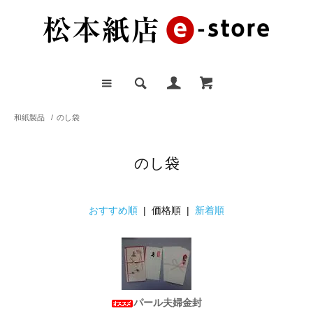
和紙製品
/
のし袋
のし袋
おすすめ順
| 価格順 |
新着順
パール夫婦金封