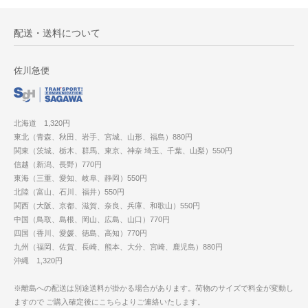
配送・送料について
佐川急便
北海道 1,320円
東北（青森、秋田、岩手、宮城、山形、福島）880円
関東（茨城、栃木、群馬、東京、神奈 埼玉、千葉、山梨）550円
信越（新潟、長野）770円
東海（三重、愛知、岐阜、静岡）550円
北陸（富山、石川、福井）550円
関西（大阪、京都、滋賀、奈良、兵庫、和歌山）550円
中国（鳥取、島根、岡山、広島、山口）770円
四国（香川、愛媛、徳島、高知）770円
九州（福岡、佐賀、長崎、熊本、大分、宮崎、鹿児島）880円
沖縄 1,320円
※離島への配送は別途送料が掛かる場合があります。荷物のサイズで料金が変動し
ますので ご購入確定後にこちらよりご連絡いたします。