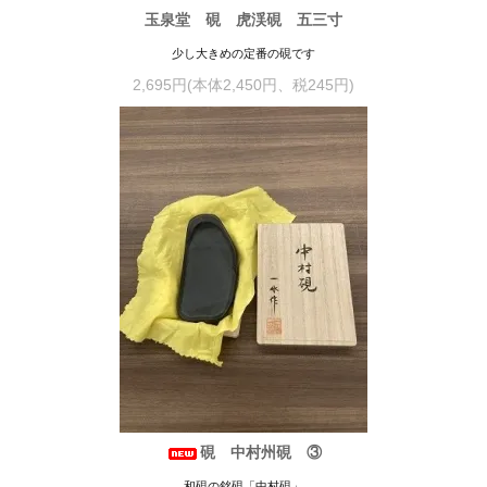
玉泉堂 硯 虎渓硯 五三寸
少し大きめの定番の硯です
2,695円(本体2,450円、税245円)
硯 中村州硯 ③
和硯の銘硯「中村硯」