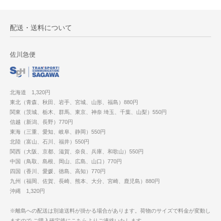
配送・送料について
佐川急便
北海道 1,320円
東北（青森、秋田、岩手、宮城、山形、福島）880円
関東（茨城、栃木、群馬、東京、神奈 埼玉、千葉、山梨）550円
信越（新潟、長野）770円
東海（三重、愛知、岐阜、静岡）550円
北陸（富山、石川、福井）550円
関西（大阪、京都、滋賀、奈良、兵庫、和歌山）550円
中国（鳥取、島根、岡山、広島、山口）770円
四国（香川、愛媛、徳島、高知）770円
九州（福岡、佐賀、長崎、熊本、大分、宮崎、鹿児島）880円
沖縄 1,320円
※離島への配送は別途送料が掛かる場合があります。荷物のサイズで料金が変動し
ますので ご購入確定後にこちらよりご連絡いたします。