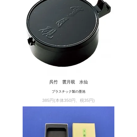
呉竹 雲月硯 水仙
プラスチック製の墨池
385円(本体350円、税35円)