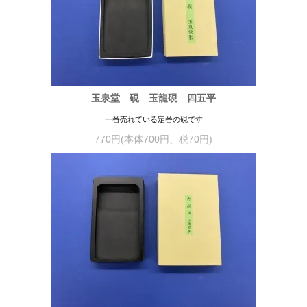
玉泉堂 硯 玉龍硯 四五平
一番売れている定番の硯です
770円(本体700円、税70円)