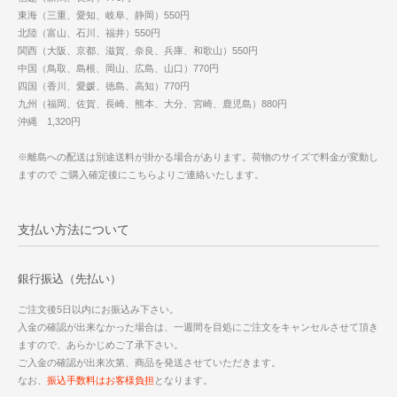
東海（三重、愛知、岐阜、静岡）550円
北陸（富山、石川、福井）550円
関西（大阪、京都、滋賀、奈良、兵庫、和歌山）550円
中国（鳥取、島根、岡山、広島、山口）770円
四国（香川、愛媛、徳島、高知）770円
九州（福岡、佐賀、長崎、熊本、大分、宮崎、鹿児島）880円
沖縄 1,320円
※離島への配送は別途送料が掛かる場合があります。荷物のサイズで料金が変動し
ますので ご購入確定後にこちらよりご連絡いたします。
支払い方法について
銀行振込（先払い）
ご注文後5日以内にお振込み下さい。
入金の確認が出来なかった場合は、一週間を目処にご注文をキャンセルさせて頂き
ますので、あらかじめご了承下さい。
ご入金の確認が出来次第、商品を発送させていただきます。
なお、
振込手数料はお客様負担
となります。