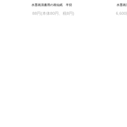
水墨画清書用の画仙紙 半切
水墨画
88円(本体80円、税8円)
6,60