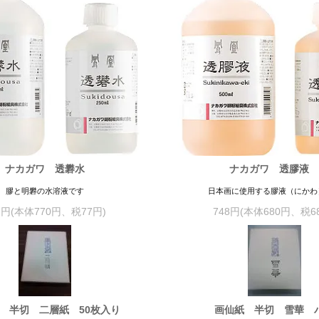
ナカガワ 透礬水
ナカガワ 透膠
膠と明礬の水溶液です
日本画に使用する膠液（にかわ
7円(本体770円、税77円)
748円(本体680円、税6
 半切 二層紙 50枚入り
画仙紙 半切 雪華 