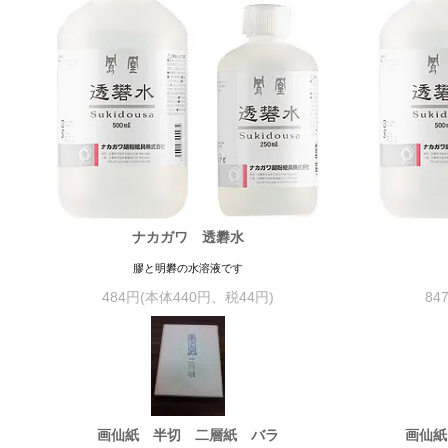
ナカガワ 透礬水
膠と明礬の水溶液です
484円(本体440円、税44円)
84
画仙紙 半切 二層紙 バラ
画仙紙