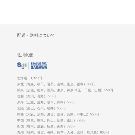
配送・送料について
佐川急便
北海道 1,320円
東北（青森、秋田、岩手、宮城、山形、福島）880円
関東（茨城、栃木、群馬、東京、神奈 埼玉、千葉、山梨）550円
信越（新潟、長野）770円
東海（三重、愛知、岐阜、静岡）550円
北陸（富山、石川、福井）550円
関西（大阪、京都、滋賀、奈良、兵庫、和歌山）550円
中国（鳥取、島根、岡山、広島、山口）770円
四国（香川、愛媛、徳島、高知）770円
九州（福岡、佐賀、長崎、熊本、大分、宮崎、鹿児島）880円