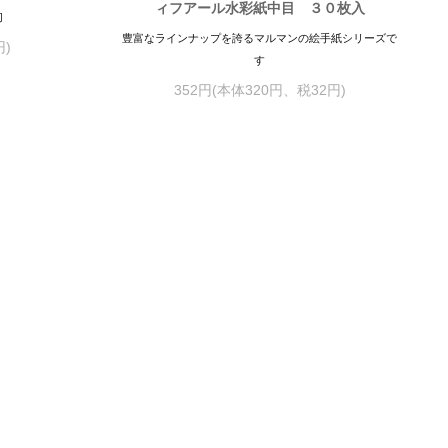
ィフアール水彩紙中目 ３０枚入
半切
豊富なラインナップを誇るマルマンの絵手紙シリーズで
円)
す
352円(本体320円、税32円)