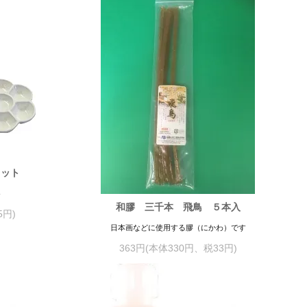
レット
ト
和膠 三千本 飛鳥 ５本入
5円)
日本画などに使用する膠（にかわ）です
363円(本体330円、税33円)